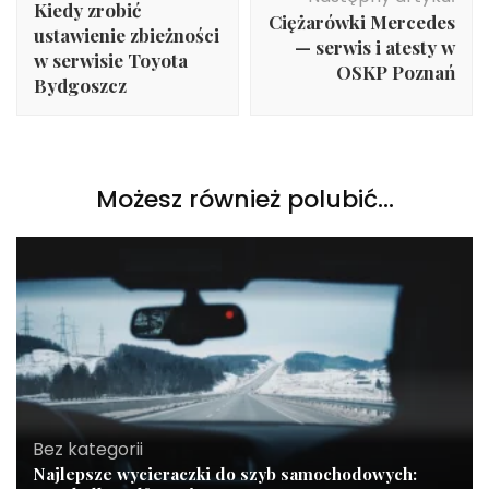
Kiedy zrobić
Ciężarówki Mercedes
ustawienie zbieżności
— serwis i atesty w
w serwisie Toyota
OSKP Poznań
Bydgoszcz
Możesz również polubić…
Bez kategorii
Najlepsze wycieraczki do szyb samochodowych: