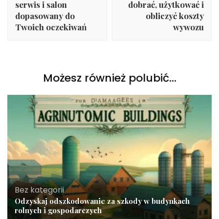
serwis i salon
dobrać, użytkować i
dopasowany do
obliczyć koszty
Twoich oczekiwań
wywozu
Możesz również polubić…
Bez kategorii
Odzyskaj odszkodowanie za szkody w budynkach
rolnych i gospodarczych