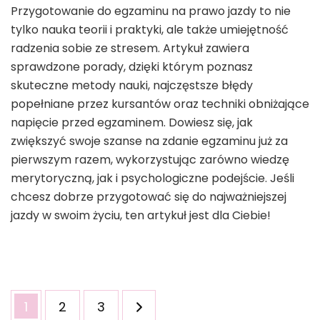
Przygotowanie do egzaminu na prawo jazdy to nie
tylko nauka teorii i praktyki, ale także umiejętność
radzenia sobie ze stresem. Artykuł zawiera
sprawdzone porady, dzięki którym poznasz
skuteczne metody nauki, najczęstsze błędy
popełniane przez kursantów oraz techniki obniżające
napięcie przed egzaminem. Dowiesz się, jak
zwiększyć swoje szanse na zdanie egzaminu już za
pierwszym razem, wykorzystując zarówno wiedzę
merytoryczną, jak i psychologiczne podejście. Jeśli
chcesz dobrze przygotować się do najważniejszej
jazdy w swoim życiu, ten artykuł jest dla Ciebie!
Stronicowanie
Strona
Strona
Strona
1
2
3
wpisów