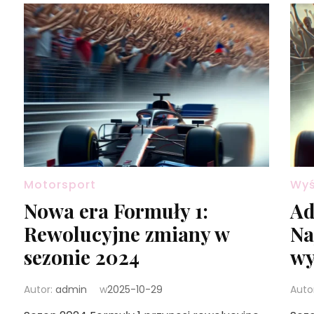
Motorsport
Wyś
Nowa era Formuły 1:
Ad
Rewolucyjne zmiany w
Na
sezonie 2024
wy
Autor:
admin
w
2025-10-29
Auto