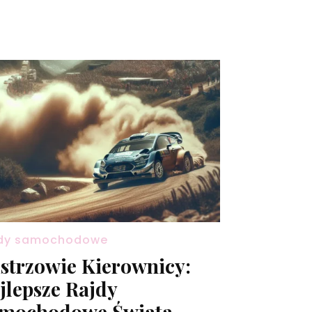
dy samochodowe
strzowie Kierownicy:
jlepsze Rajdy
mochodowe Świata