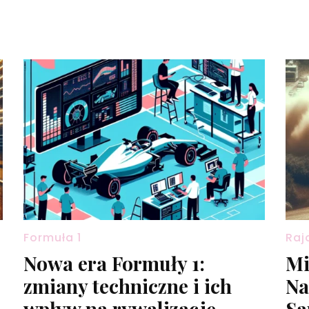
Formuła 1
Raj
Nowa era Formuły 1:
Mi
zmiany techniczne i ich
Na
wpływ na rywalizację
Sa