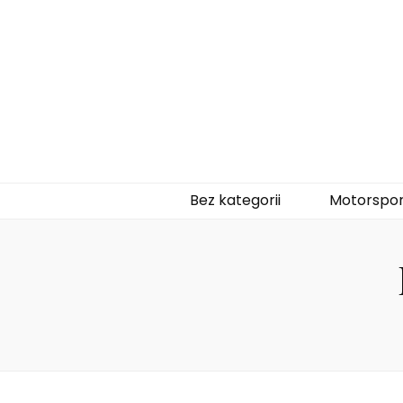
naukajazdyf1
Bez kategorii
Motorspor