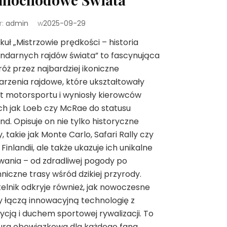
r:
admin
w
2025-09-29
kuł „Mistrzowie prędkości – historia
ndarnych rajdów świata” to fascynująca
óż przez najbardziej ikoniczne
rzenia rajdowe, które ukształtowały
t motorsportu i wyniosły kierowców
ch jak Loeb czy McRae do statusu
nd. Opisuje on nie tylko historyczne
y, takie jak Monte Carlo, Safari Rally czy
 Finlandii, ale także ukazuje ich unikalne
ania – od zdradliwej pogody po
niczne trasy wśród dzikiej przyrody.
elnik odkryje również, jak nowoczesne
y łączą innowacyjną technologię z
ycją i duchem sportowej rywalizacji. To
ura obowiązkowa dla każdego fana