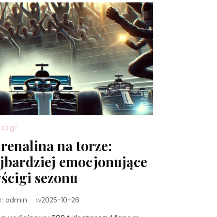
cigi
renalina na torze:
jbardziej emocjonujące
ścigi sezonu
r:
admin
w
2025-10-26