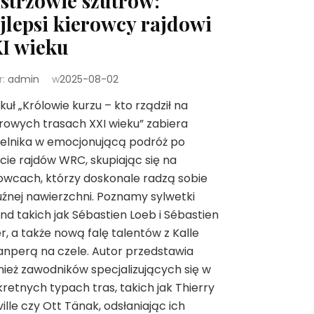
strzowie szutrów:
jlepsi kierowcy rajdowi
I wieku
r:
admin
w
2025-08-02
kuł „Królowie kurzu – kto rządził na
rowych trasach XXI wieku” zabiera
telnika w emocjonującą podróż po
cie rajdów WRC, skupiając się na
owcach, którzy doskonale radzą sobie
uźnej nawierzchni. Poznamy sylwetki
nd takich jak Sébastien Loeb i Sébastien
r, a także nową falę talentów z Kalle
nperą na czele. Autor przedstawia
ież zawodników specjalizujących się w
retnych typach tras, takich jak Thierry
ille czy Ott Tänak, odsłaniając ich