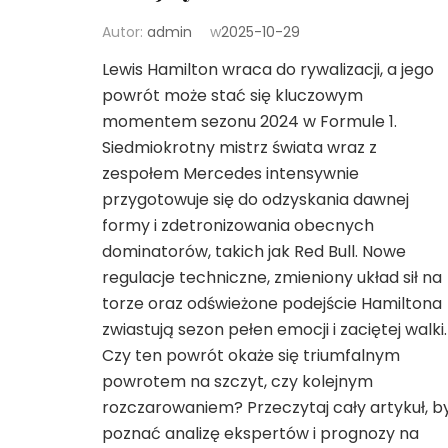
Autor:
admin
w
2025-10-29
Lewis Hamilton wraca do rywalizacji, a jego
powrót może stać się kluczowym
momentem sezonu 2024 w Formule 1.
Siedmiokrotny mistrz świata wraz z
zespołem Mercedes intensywnie
przygotowuje się do odzyskania dawnej
formy i zdetronizowania obecnych
dominatorów, takich jak Red Bull. Nowe
regulacje techniczne, zmieniony układ sił na
torze oraz odświeżone podejście Hamiltona
zwiastują sezon pełen emocji i zaciętej walki.
Czy ten powrót okaże się triumfalnym
powrotem na szczyt, czy kolejnym
rozczarowaniem? Przeczytaj cały artykuł, b
poznać analizę ekspertów i prognozy na