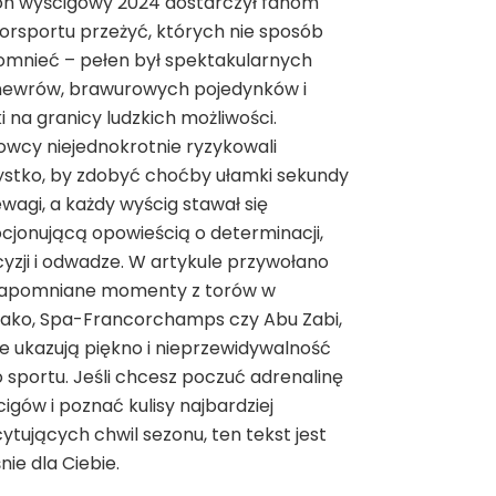
on wyścigowy 2024 dostarczył fanom
rsportu przeżyć, których nie sposób
omnieć – pełen był spektakularnych
ewrów, brawurowych pojedynków i
i na granicy ludzkich możliwości.
owcy niejednokrotnie ryzykowali
ystko, by zdobyć choćby ułamki sekundy
wagi, a każdy wyścig stawał się
jonującą opowieścią o determinacji,
yzji i odwadze. W artykule przywołano
zapomniane momenty z torów w
ako, Spa-Francorchamps czy Abu Zabi,
e ukazują piękno i nieprzewidywalność
 sportu. Jeśli chcesz poczuć adrenalinę
igów i poznać kulisy najbardziej
ytujących chwil sezonu, ten tekst jest
nie dla Ciebie.