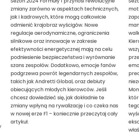
Sezon 2024 Formuły 1 przynosi rewolucyjne
Sez
zmiany zarówno w aspektach technicznych,
moto
jak i kadrowych, które mogą całkowicie
zap
odmienić krajobraz wyścigów. Nowe
man
regulacje aerodynamiczne, ograniczenia
walk
silnikowe oraz innowacje w zakresie
Kier
efektywności energetycznej mają na celu
wsz
podniesienie bezpieczeństwa i wyrównanie
prze
szans zespołów. Dodatkowo, emocje fanów
emoc
podgrzewa powrót legendarnych zespołów,
prec
takich jak Andretti Global, oraz debiuty
nie
obiecujących młodych kierowców. Jeśli
Mon
chcesz dowiedzieć się, jak dokładnie te
któr
zmiany wpłyną na rywalizację i co czeka nas
tego
w nowej erze F1 – koniecznie przeczytaj cały
wyśc
artykuł.
eksc
y
właś