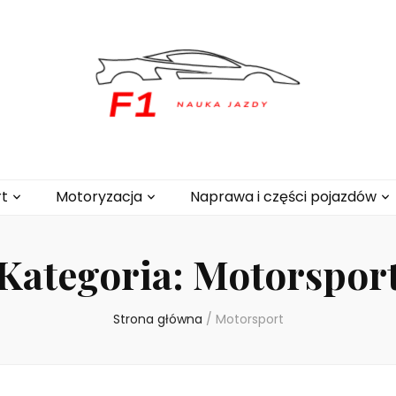
.pl
t
Motoryzacja
Naprawa i części pojazdów
Kategoria:
Motorspor
Strona główna
/
Motorsport