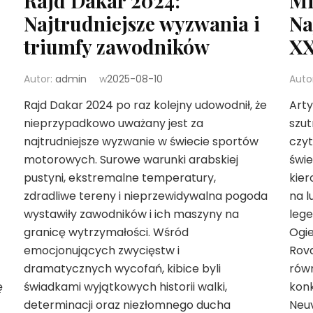
Rajd Dakar 2024:
Mi
Najtrudniejsze wyzwania i
Na
triumfy zawodników
XX
Autor:
admin
w
2025-08-10
Auto
Rajd Dakar 2024 po raz kolejny udowodnił, że
Arty
nieprzypadkowo uważany jest za
szut
najtrudniejsze wyzwanie w świecie sportów
czy
motorowych. Surowe warunki arabskiej
świe
pustyni, ekstremalne temperatury,
kier
zdradliwe tereny i nieprzewidywalna pogoda
na l
wystawiły zawodników i ich maszyny na
lege
granicę wytrzymałości. Wśród
Ogie
emocjonujących zwycięstw i
Rova
dramatycznych wycofań, kibice byli
równ
ę
świadkami wyjątkowych historii walki,
konk
determinacji oraz niezłomnego ducha
Neuv