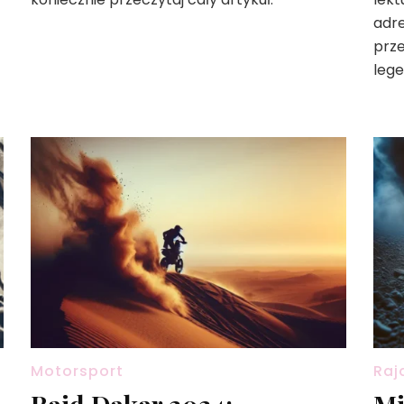
adre
prze
leg
Motorsport
Raj