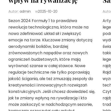
Autor:
admin
w
2025-10-20
Auto
Sezon 2024 Formuły 1 to prawdziwa
Arty
rewolucja technologiczna, która może na
lege
nowo zdefiniować układ sił i zwiększyć
podr
emocje na torze. Kluczowe zmiany dotyczą
wyda
aerodynamiki bolidów, bardziej
świa
zrównoważonych napędów oraz nowych
taki
ograniczeń budżetowych, które mają
lege
wyrównać szanse w całej stawce. Nowe
rajd
regulacje techniczne nie tylko poprawiają
Rajd
jakość ścigania, ale też zmuszają zespoły do
wyzw
kreatywności i innowacyjnych rozwiązań
tech
konstrukcyjnych. Jeśli chcesz dowiedzieć się,
Czyt
jak te zmiany wpłyną na rywalizację i kto
rajd
może zaskoczyć w nadchodzącym sezonie,
trad
koniecznie przeczytaj cały artykuł.
lekt