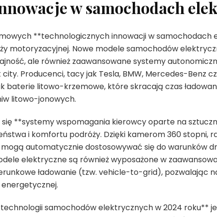
innowacje w samochodach elek
omowych **technologicznych innowacji w samochodach e
nży motoryzacyjnej. Nowe modele samochodów elektryczn
ydajność, ale również zaawansowane systemy autonomiczne
t city. Producenci, tacy jak Tesla, BMW, Mercedes-Benz c
jak baterie litowo-krzemowe, które skracają czas ładowa
iw litowo-jonowych.
 się **systemy wspomagania kierowcy oparte na sztucznej 
ństwa i komfortu podróży. Dzięki kamerom 360 stopni, r
 mogą automatycznie dostosowywać się do warunków dro
dele elektryczne są również wyposażone w zaawansowa
ierunkowe ładowanie (tzw. vehicle-to-grid), pozwalając 
i energetycznej.
*technologii samochodów elektrycznych w 2024 roku** je