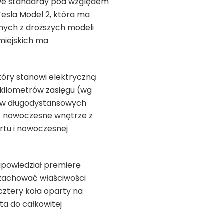
we standardy pod względem
Tesla Model 2, która ma
ych z droższych modeli
miejskich ma
tóry stanowi elektryczną
kilometrów zasięgu (wg
h w długodystansowych
z nowoczesne wnętrze z
tu i nowoczesnej
powiedział premierę
 zachować właściwości
cztery koła oparty na
ta do całkowitej