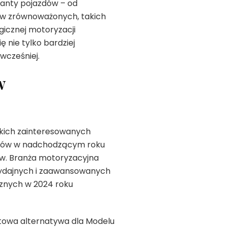
ianty pojazdów – od
ów zrównoważonych, takich
gicznej motoryzacji
 nie tylko bardziej
wcześniej.
w
tkich zainteresowanych
yków w nadchodzącym roku
ów. Branża motoryzacyjna
 wydajnych i zaawansowanych
znych w 2024 roku
ktowa alternatywa dla Modelu