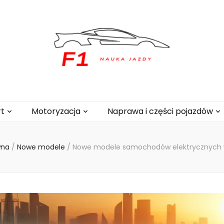
.pl
t
Motoryzacja
Naprawa i części pojazdów
wna
/
Nowe modele
/
Nowe modele samochodów elektrycznych 