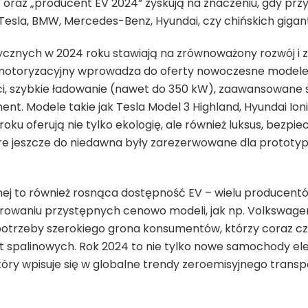
” oraz „producent EV 2024” zyskują na znaczeniu, gdy pr
esla, BMW, Mercedes-Benz, Hyundai, czy chińskich gigan
cznych w 2024 roku stawiają na zrównoważony rozwój i
motoryzacyjny wprowadza do oferty nowoczesne modele
i, szybkie ładowanie (nawet do 350 kW), zaawansowane s
t. Modele takie jak Tesla Model 3 Highland, Hyundai Ioni
u oferują nie tylko ekologię, ale również luksus, bezpiec
re jeszcze do niedawna były zarezerwowane dla prototyp
ej to również rosnąca dostępność EV – wielu producentó
erowaniu przystępnych cenowo modeli, jak np. Volkswagen 
potrzeby szerokiego grona konsumentów, którzy coraz czę
t spalinowych. Rok 2024 to nie tylko nowe samochody el
tóry wpisuje się w globalne trendy zeroemisyjnego transp