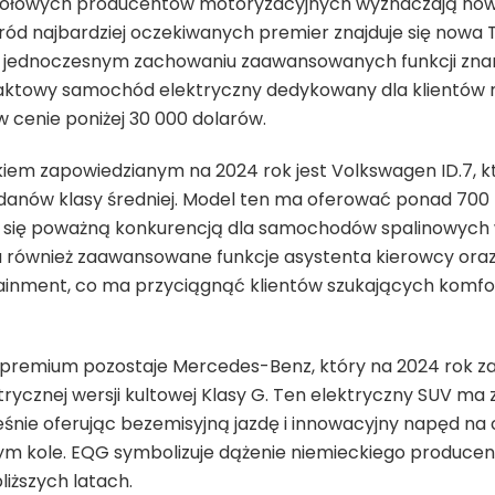
zołowych producentów motoryzacyjnych wyznaczają no
Wśród najbardziej oczekiwanych premier znajduje się nowa 
 jednoczesnym zachowaniu zaawansowanych funkcji znan
aktowy samochód elektryczny dedykowany dla klientów 
 cenie poniżej 30 000 dolarów.
em zapowiedzianym na 2024 rok jest Volkswagen ID.7, k
danów klasy średniej. Model ten ma oferować ponad 700 
ie się poważną konkurencją dla samochodów spalinowyc
a również zaawansowane funkcje asystenta kierowcy ora
nment, co ma przyciągnąć klientów szukających komfor
emium pozostaje Mercedes-Benz, który na 2024 rok za
rycznej wersji kultowej Klasy G. Ten elektryczny SUV ma
nie oferując bezemisyjną jazdę i innowacyjny napęd na 
dym kole. EQG symbolizuje dążenie niemieckiego producen
bliższych latach.