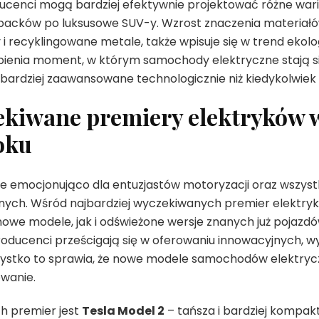
ucenci mogą bardziej efektywnie projektować różne war
acków po luksusowe SUV-y. Wzrost znaczenia materiał
 recyklingowane metale, także wpisuje się w trend ekolo
tpienia moment, w którym samochody elektryczne stają się
bardziej zaawansowane technologicznie niż kiedykolwiek 
ekiwane premiery elektryków 
oku
le emocjonująco dla entuzjastów motoryzacji oraz wszys
ych. Wśród najbardziej wyczekiwanych premier elektr
owe modele, jak i odświeżone wersje znanych już pojazd
producenci prześcigają się w oferowaniu innowacyjnych,
zystko to sprawia, że nowe modele samochodów elektryc
wanie.
h premier jest
Tesla Model 2
– tańsza i bardziej kompa