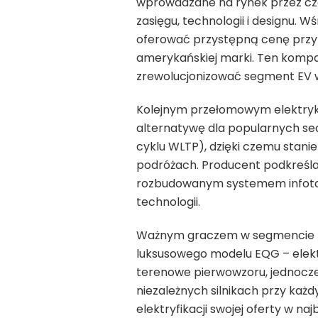
wprowadzane na rynek przez c
zasięgu, technologii i designu. 
oferować przystępną cenę przy
amerykańskiej marki. Ten komp
zrewolucjonizować segment EV w
Kolejnym przełomowym elektryki
alternatywę dla popularnych se
cyklu WLTP), dzięki czemu stan
podróżach. Producent podkreśl
rozbudowanym systemem infotai
technologii.
Ważnym graczem w segmencie pr
luksusowego modelu EQG – elekt
terenowe pierwowzoru, jednocześ
niezależnych silnikach przy każ
elektryfikacji swojej oferty w naj