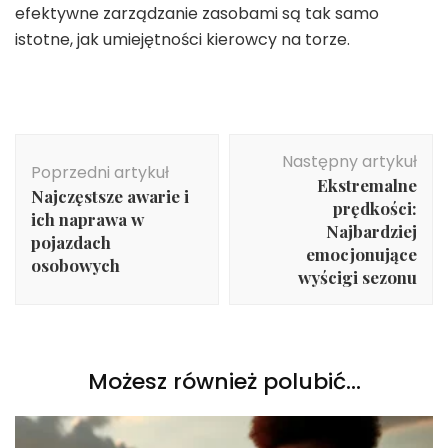
efektywne zarządzanie zasobami są tak samo
istotne, jak umiejętności kierowcy na torze.
Nawigacja
Następny artykuł
wpisu
Poprzedni artykuł
Ekstremalne
Najczęstsze awarie i
prędkości:
ich naprawa w
Najbardziej
pojazdach
emocjonujące
osobowych
wyścigi sezonu
Możesz również polubić…