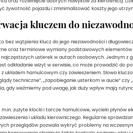
ta oraz rozwinięcie dobrych nawyków za kierownicą. Dzi
zyć żywotność pojazdu i zminimalizować koszty jego utrzy
rwacja kluczem do niezawodno
o bez wątpienia klucz do jego niezawodności i długowiecz
zne oraz terminowe wymiany podstawowych elementów 
a najczęstszych usterek w autach osobowych. Jednym z 
st odkładanie wizyt w serwisie, co może prowadzić do pow
my z układem hamulcowym czy zawieszeniem. Słowa kluczow
lądy techniczne”, „zapobieganie usterkom w aucie” czy 
ia, gdy weźmiemy pod uwagę, jak duży wpływ mają rutyno
m.in. zużyte klocki i tarcze hamulcowe, wycieki płynów e
zawieszenia i układu kierowniczego. Regularne sprawdzan
ch przeglądów pozwala wykryć problemy na wczesnym 
a konserwacja obejmuje także kontrolę poziomu oleju i 