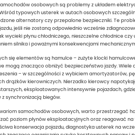
 samochodów osobowych są problemy z układem elektryczn
 Wśród typowych usterek w autach osobowych szczególn
dzone alternatory czy przepalone bezpieczniki. Te pro
jazdu, jeśli nie zostaną odpowiednio wcześnie zdiagnoz
jak wycieki płynu chłodniczego, nieszczelne chłodnice cz
niem silnika i poważnymi konsekwencjami mechanicznym
ych się elementów są hamulce – zużyte klocki hamulcowe
mogą znacząco obniżyć bezpieczeństwo jazdy. Wiele au
eszenia – w szczególności z wybiciem amortyzatorów, p
ch drążków kierowniczych. Nierzadko kierowcy napotykaj
starszych, eksploatowanych intensywnie pojazdach, gdzi
z synchronizacją biegów.
awariom samochodów osobowych, warto przestrzegać 
dzać poziom płynów eksploatacyjnych oraz reagować na w
aściwa konserwacja pojazdu, diagnostyka usterek na wcze
nych znacząco ograniczają ryzyko kosztownych napraw i