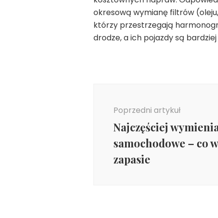
okresową wymianę filtrów (oleju
którzy przestrzegają harmonogr
drodze, a ich pojazdy są bardzi
Nawigacja
wpisu
Poprzedni artykuł
Najczęściej wymienia
samochodowe – co w
zapasie