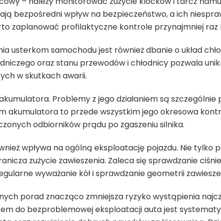
lcowy – należy monitorować zużycie klocków i tarcz ham
ją bezpośredni wpływ na bezpieczeństwo, a ich niespr
rto zaplanować profilaktyczne kontrole przynajmniej raz 
 usterkom samochodu jest również dbanie o układ chło
niczego oraz stanu przewodów i chłodnicy pozwala unikn
zych w skutkach awarii.
 akumulatora. Problemy z jego działaniem są szczególni
 akumulatora to przede wszystkim jego okresowa kontr
czonych odbiorników prądu po zgaszeniu silnika.
również wpływa na ogólną eksploatację pojazdu. Nie tylko
granicza zużycie zawieszenia. Zaleca się sprawdzanie ciśni
regularne wyważanie kół i sprawdzanie geometrii zawiesze
znych porad znacząco zmniejsza ryzyko wystąpienia najc
m do bezproblemowej eksploatacji auta jest systematyc