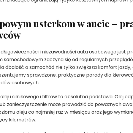
ypowym usterkom w aucie – pr
owców
ługowieczności i niezawodności auta osobowego jest pro
 samochodowym zaczyna się od regularnych przeglądów
ia dbałość o samochód nie tylko zwiększa komfort jazdy,
ezentujemy sprawdzone, praktyczne porady dla kierowcó
odów osobowych.
leju silnikowego i filtrów to absolutna podstawa. Olej o
e lub zanieczyszczenie może prowadzić do poważnych awari
poziomu oleju co najmniej raz w miesiącu oraz jego wymia
ięcy kilometrów.