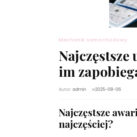
Mechanik samochodowy
Najczęstsze 
im zapobieg
Autor:
admin
w
2025-08-06
Najczęstsze awar
najczęściej?