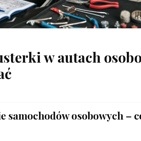
usterki w autach osobo
ać
ie samochodów osobowych – co