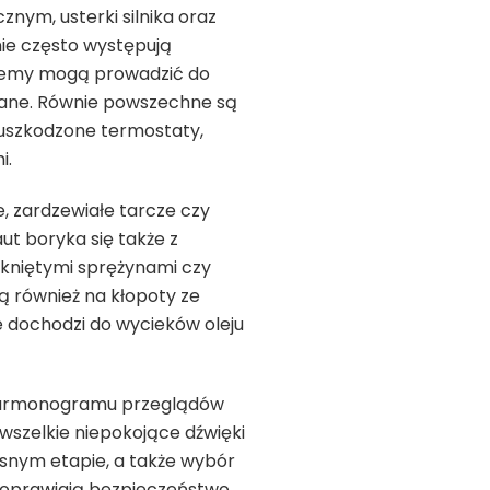
ym, usterki silnika oraz
ie często występują
blemy mogą prowadzić do
owane. Równie powszechne są
y uszkodzone termostaty,
i.
, zardzewiałe tarcze czy
t boryka się także z
ękniętymi sprężynami czy
ą również na kłopoty ze
e dochodzi do wycieków oleju
harmonogramu przeglądów
szelkie niepokojące dźwięki
snym etapie, a także wybór
 poprawiają bezpieczeństwo