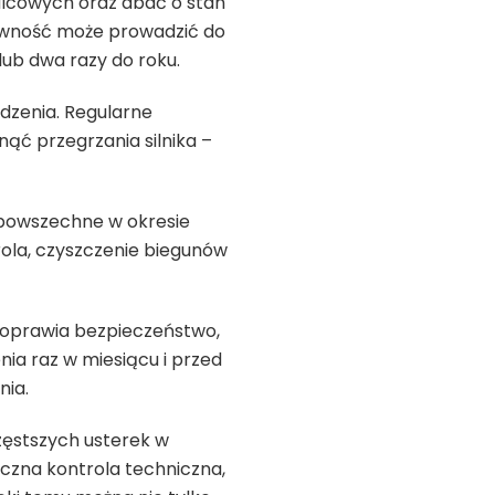
ulcowych oraz dbać o stan
awność może prowadzić do
lub dwa razy do roku.
dzenia. Regularne
ąć przegrzania silnika –
e powszechne w okresie
ola, czyszczenie biegunów
 poprawia bezpieczeństwo,
enia raz w miesiącu i przed
nia.
zęstszych usterek w
zna kontrola techniczna,