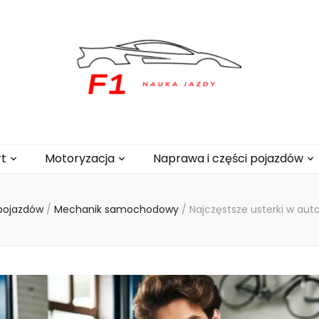
.pl
t
Motoryzacja
Naprawa i części pojazdów
 pojazdów
/
Mechanik samochodowy
/
Najczęstsze usterki w au