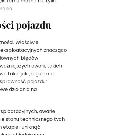
ęki temu można nie tylko
mania.
ści pojazdu
ności. Właściwie
eksploatacyjnych znacząco
głównych błędów
ażniejszych awarii, takich
e takie jak „regularna
„sprawność pojazdu”
we działania na
ksploatacyjnych, awarie
ie stanu technicznego tych
etapie i uniknąć
płynu chłodniczego,