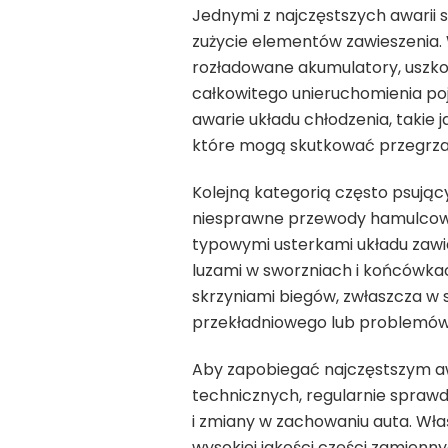
Jednymi z najczęstszych awarii
zużycie elementów zawieszenia.
rozładowane akumulatory, uszko
całkowitego unieruchomienia po
awarie układu chłodzenia, takie 
które mogą skutkować przegrza
Kolejną kategorią często psując
niesprawne przewody hamulcowe 
typowymi usterkami układu zawi
luzami w sworzniach i końcówka
skrzyniami biegów, zwłaszcza w 
przekładniowego lub problemów 
Aby zapobiegać najczęstszym 
technicznych, regularnie spraw
i zmiany w zachowaniu auta. Wł
wysokiej jakości części zamien