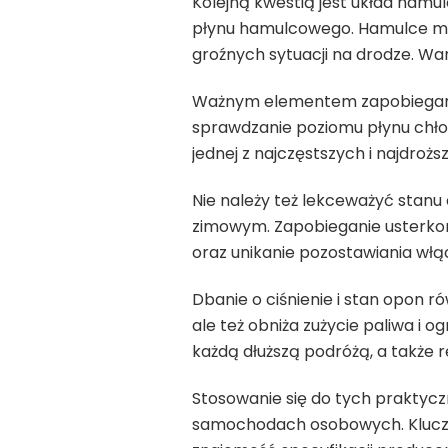
Kolejną kwestią jest układ hamu
płynu hamulcowego. Hamulce ma
groźnych sytuacji na drodze. Wa
Ważnym elementem zapobiegania
sprawdzanie poziomu płynu chłod
jednej z najczęstszych i najdrożs
Nie należy też lekceważyć stanu
zimowym. Zapobieganie usterkom
oraz unikanie pozostawiania włą
Dbanie o ciśnienie i stan opon 
ale też obniża zużycie paliwa i o
każdą dłuższą podróżą, a także 
Stosowanie się do tych praktyc
samochodach osobowych. Klucze