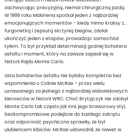
zachwycając precyzyjną, niemal chirurgiczną jazdą.
W 1999 roku Mäkinena spotkał jeden z najbardziej
emocjonujących momentów – kiedy mimo kraksy z…
furgonetką i zepsutą skrzynią biegów, zdołał
ukończyć jeden z etapów, prowadząc samochód
tyłem. To był przykład determinacji godnej bohatera
asfaltu i moment, który na zawsze zapisał się w
historii Rajdu Monte Carlo.
Lista bohaterów asfaltu nie byłaby kompletna bez
wspomnienia o Colinie McRae – przez wielu
uznawanego za jednego z najbardziej widowiskowych
kierowców w historii WRC. Choć Brytyjczyk nie zdobył
Monte Carlo tak często jak inni, jego brawurowy styl,
bezkompromisowe podejście do każdego zakrętu
oraz odporność psychiczna sprawiły, że był
ulubieńcem kibiców. McRae udowodnił, że nawet w