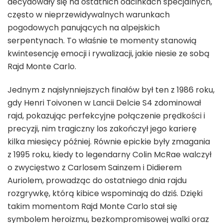
decydowały się na ostatnich odcinkach specjalnych,
często w nieprzewidywalnych warunkach
pogodowych panujących na alpejskich
serpentynach. To właśnie te momenty stanowią
kwintesencję emocji i rywalizacji, jakie niesie ze sobą
Rajd Monte Carlo.
Jednym z najsłynniejszych finałów był ten z 1986 roku,
gdy Henri Toivonen w Lancii Delcie S4 zdominował
rajd, pokazując perfekcyjne połączenie prędkości i
precyzji, nim tragiczny los zakończył jego karierę
kilka miesięcy później. Równie epickie były zmagania
z 1995 roku, kiedy to legendarny Colin McRae walczył
o zwycięstwo z Carlosem Sainzem i Didierem
Auriolem, prowadząc do ostatniego dnia rajdu
rozgrywkę, którą kibice wspominają do dziś. Dzięki
takim momentom Rajd Monte Carlo stał się
symbolem heroizmu, bezkompromisowej walki oraz