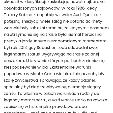
układ sił w klasyfikacji, zaskakując nawet najbardziej
doświadczonych rajdowców. W roku 1986, kiedy
Thierry Sabine zmagał się w swoim Audi Quattro z
potężną śnieżycą, wiele załóg nie dotarło do mety –
warunki były tak ekstremalne, że jedynym sposobem
na utrzymanie się na trasie była niemal heroiczna
precyzja jazdy. Innym niezapomnianym momentem
był rok 2013, gdy Sébastien Loeb udowodnił swój
legendarny status, wygrywając na trasie zalanej
deszczem, który w niektórych partiach zmieniał się
niespodziewanie w lód. Ekstremalne warunki
pogodowe w Monte Carlo wielokrotnie przechylały
szalę zwycięstwa, sprawiając, że każdy odcinek
specjalny był nieprzewidywalny, a emocje sięgały
zenitu. To właśnie w takich warunkach rodziły się
legendy motorsportu, a Rajd Monte Carlo na zawsze
zapisał się w historii jako prawdziwa próba