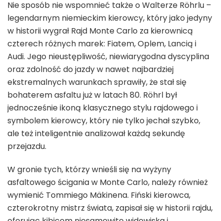
Nie sposób nie wspomnieć także o Walterze Röhrlu –
legendarnym niemieckim kierowcy, który jako jedyny
w historii wygrał Rajd Monte Carlo za kierownicą
czterech różnych marek: Fiatem, Oplem, Lancią i
Audi. Jego nieustępliwość, niewiarygodna dyscyplina
oraz zdolność do jazdy w nawet najbardziej
ekstremalnych warunkach sprawiły, że stał się
bohaterem asfaltu już w latach 80. Röhrl był
jednocześnie ikoną klasycznego stylu rajdowego i
symbolem kierowcy, który nie tylko jechał szybko,
ale też inteligentnie analizował każdą sekundę
przejazdu.
W gronie tych, którzy wnieśli się na wyżyny
asfaltowego ścigania w Monte Carlo, należy również
wymienić Tommiego Mäkinena. Fiński kierowca,
czterokrotny mistrz świata, zapisał się w historii rajdu,
oferując kibicom niesamowite widowiska i