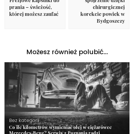
Frezjowe kapsułki do
spojrzenie dzięki
prania – świeżość,
chirurgicznej
której możesz zaufać
korekcie powiek w
Bydgoszczy
Możesz również polubić…
Bez kategorii
Co ile kilometrów wymieniać olej w ciężarówce
Mercedes‑Benz? Serwis z Poznania radzi